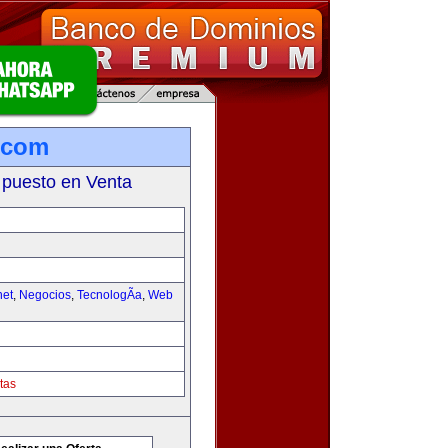
.com
 puesto en Venta
net
,
Negocios
,
TecnologÃ­a
,
Web
tas