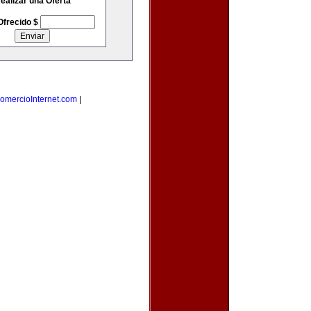
ealizar una Oferta
Ofrecido $
omercioInternet.com
|