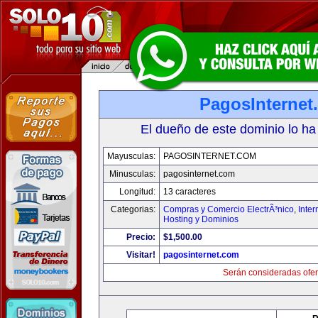
PagosInternet
El dueño de este dominio lo ha
Mayusculas:
PAGOSINTERNET.COM
Minusculas:
pagosinternet.com
Longitud:
13 caracteres
Categorias:
Compras y Comercio ElectrÃ³nico
,
Inter
Hosting y Dominios
Precio:
$1,500.00
Visitar!
pagosinternet.com
Serán consideradas ofer