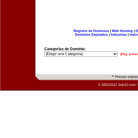
Registro de Dominios
|
Web Hosting
|
D
Dominios Expirados
|
Industrias
|
Indu
Categorías de Dominio:
[Pág. princi
** Precios expre
© 2002/2022 Solo10.com