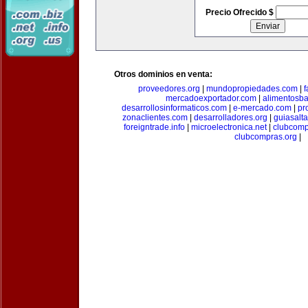
Precio Ofrecido $
Otros dominios en venta:
proveedores.org
|
mundopropiedades.com
|
f
mercadoexportador.com
|
alimentosb
desarrollosinformaticos.com
|
e-mercado.com
|
pr
zonaclientes.com
|
desarrolladores.org
|
guiasalt
foreigntrade.info
|
microelectronica.net
|
clubcom
clubcompras.org
|