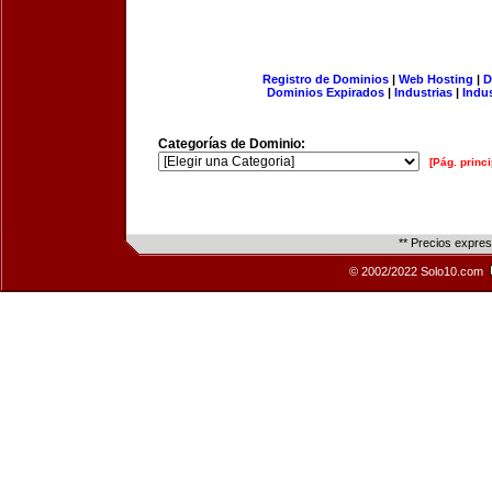
Registro de Dominios
|
Web Hosting
|
D
Dominios Expirados
|
Industrias
|
Indu
Categorías de Dominio:
[Pág. princi
** Precios expre
© 2002/2022 Solo10.com