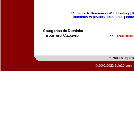
Registro de Dominios
|
Web Hosting
|
D
Dominios Expirados
|
Industrias
|
Indu
Categorías de Dominio:
[Pág. princi
** Precios expre
© 2002/2022 Solo10.com