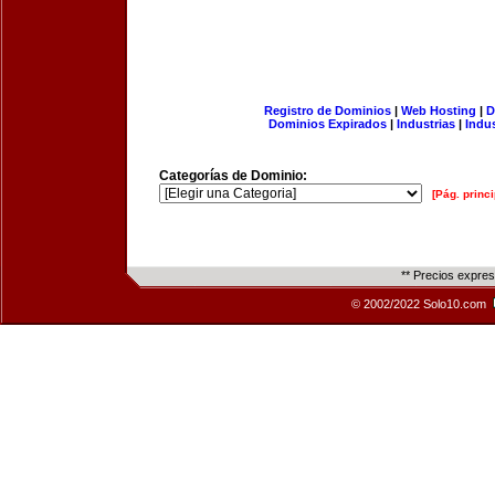
Registro de Dominios
|
Web Hosting
|
D
Dominios Expirados
|
Industrias
|
Indu
Categorías de Dominio:
[Pág. princi
** Precios expre
© 2002/2022 Solo10.com