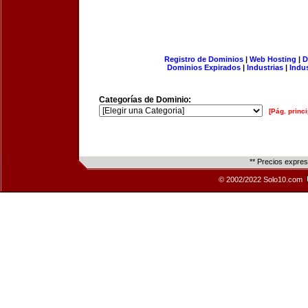
Registro de Dominios
|
Web Hosting
|
D
Dominios Expirados
|
Industrias
|
Indu
Categorías de Dominio:
[Pág. princi
** Precios expre
© 2002/2022 Solo10.com