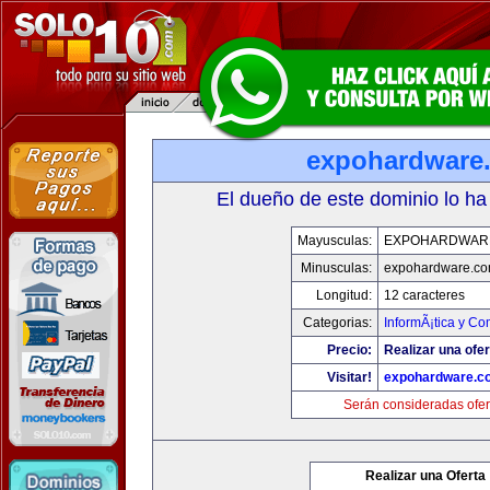
expohardware
El dueño de este dominio lo ha
Mayusculas:
EXPOHARDWAR
Minusculas:
expohardware.c
Longitud:
12 caracteres
Categorias:
InformÃ¡tica y C
Precio:
Realizar una ofer
Visitar!
expohardware.c
Serán consideradas ofer
Realizar una Oferta