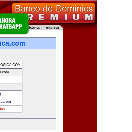
ica.com
OGICA.COM
a.com
d
!
ca.com
tas