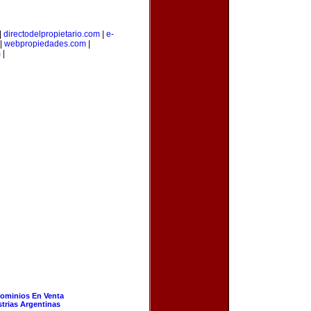
|
directodelpropietario.com
|
e-
|
webpropiedades.com
|
m
|
ominios En Venta
strias Argentinas