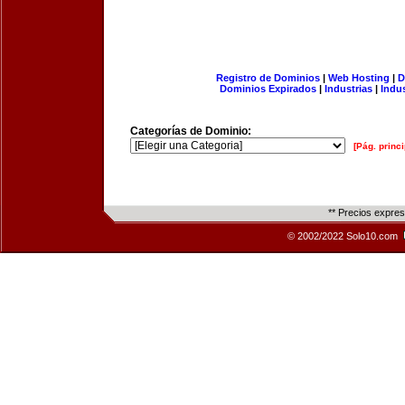
Registro de Dominios
|
Web Hosting
|
D
Dominios Expirados
|
Industrias
|
Indu
Categorías de Dominio:
[Pág. princi
** Precios expre
© 2002/2022 Solo10.com