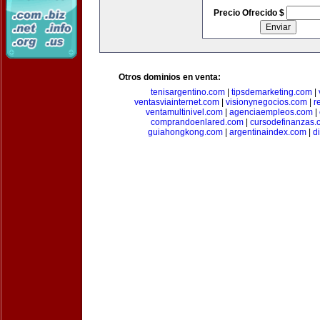
Precio Ofrecido $
Otros dominios en venta:
tenisargentino.com
|
tipsdemarketing.com
|
ventasviainternet.com
|
visionynegocios.com
|
r
ventamultinivel.com
|
agenciaempleos.com
|
comprandoenlared.com
|
cursodefinanzas.
guiahongkong.com
|
argentinaindex.com
|
d