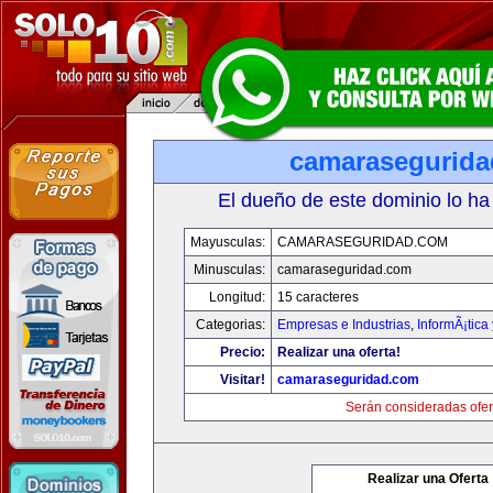
camarasegurid
El dueño de este dominio lo ha
Mayusculas:
CAMARASEGURIDAD.COM
Minusculas:
camaraseguridad.com
Longitud:
15 caracteres
Categorias:
Empresas e Industrias
,
InformÃ¡tica
Precio:
Realizar una oferta!
Visitar!
camaraseguridad.com
Serán consideradas ofer
Realizar una Oferta