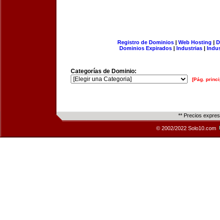
Registro de Dominios
|
Web Hosting
|
D
Dominios Expirados
|
Industrias
|
Indu
Categorías de Dominio:
[Pág. princi
** Precios expre
© 2002/2022 Solo10.com