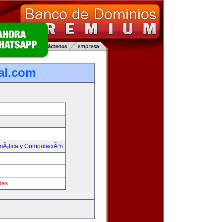
ual.com
rmÃ¡tica y ComputaciÃ³n
tas