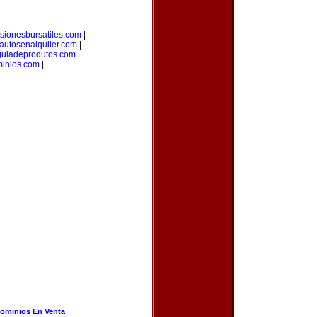
rsionesbursatiles.com
|
autosenalquiler.com
|
guiadeprodutos.com
|
minios.com
|
ominios En Venta