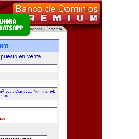
com
 puesto en Venta
rmÃ¡tica y ComputaciÃ³n
,
Internet
,
inios
tas