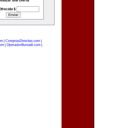
ealizar una Oferta
Ofrecido $
om
|
ComprasDirectas.com
|
com
|
OperadorBursatil.com
|