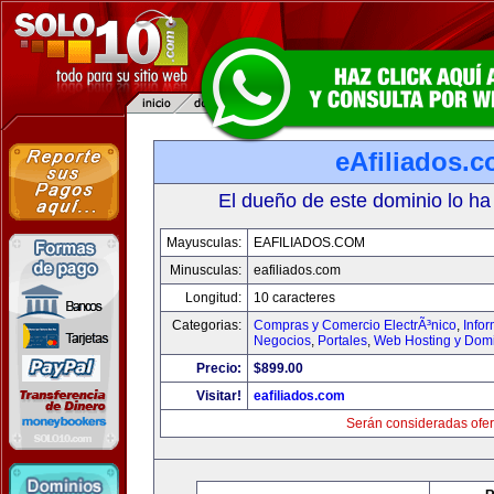
eAfiliados.
El dueño de este dominio lo ha
Mayusculas:
EAFILIADOS.COM
Minusculas:
eafiliados.com
Longitud:
10 caracteres
Categorias:
Compras y Comercio ElectrÃ³nico
,
Info
Negocios
,
Portales
,
Web Hosting y Dom
Precio:
$899.00
Visitar!
eafiliados.com
Serán consideradas ofer