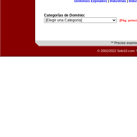
Dominios Expirados
|
Industrias
|
Indu
Categorías de Dominio:
[Pág. princi
** Precios expre
© 2002/2022 Solo10.com