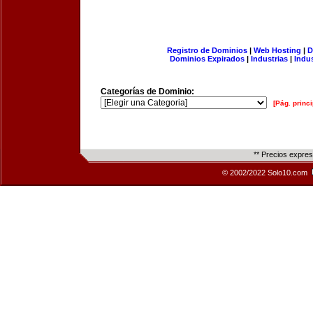
Registro de Dominios
|
Web Hosting
|
D
Dominios Expirados
|
Industrias
|
Indu
Categorías de Dominio:
[Pág. princi
** Precios expre
© 2002/2022 Solo10.com