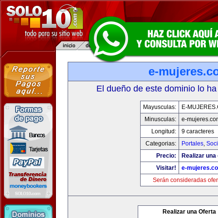
e-mujeres.c
El dueño de este dominio lo ha
Mayusculas:
E-MUJERES
Minusculas:
e-mujeres.co
Longitud:
9 caracteres
Categorias:
Portales
,
Soc
Precio:
Realizar una 
Visitar!
e-mujeres.c
Serán consideradas ofer
Realizar una Oferta