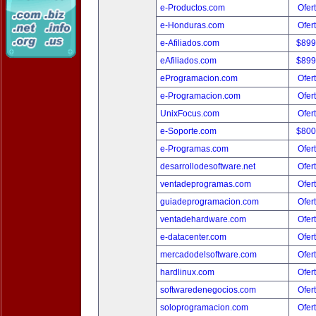
e-Productos.com
Ofer
e-Honduras.com
Ofer
e-Afiliados.com
$899
eAfiliados.com
$899
eProgramacion.com
Ofer
e-Programacion.com
Ofer
UnixFocus.com
Ofer
e-Soporte.com
$800
e-Programas.com
Ofer
desarrollodesoftware.net
Ofer
ventadeprogramas.com
Ofer
guiadeprogramacion.com
Ofer
ventadehardware.com
Ofer
e-datacenter.com
Ofer
mercadodelsoftware.com
Ofer
hardlinux.com
Ofer
softwaredenegocios.com
Ofer
soloprogramacion.com
Ofer