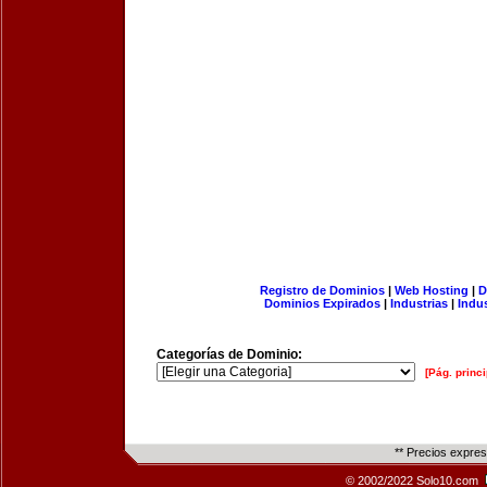
Registro de Dominios
|
Web Hosting
|
D
Dominios Expirados
|
Industrias
|
Indu
Categorías de Dominio:
[Pág. princi
** Precios expre
© 2002/2022 Solo10.com