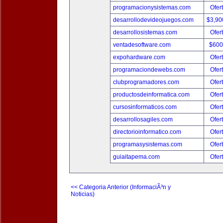
programacionysistemas.com
Ofer
desarrollodevideojuegos.com
$3,90
desarrollosistemas.com
Ofer
ventadesoftware.com
$600
expohardware.com
Ofer
programaciondewebs.com
Ofer
clubprogramadores.com
Ofer
productosdeinformatica.com
Ofer
cursosinformaticos.com
Ofer
desarrollosagiles.com
Ofer
directorioinformatico.com
Ofer
programasysistemas.com
Ofer
guiaitapema.com
Ofer
<< Categoria Anterior (InformaciÃ³n y
Noticias)