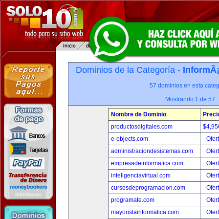
Dominios de la Categoría -
InformÃ¡
57 dominios en esta categ
Mostrando 1 de 57
Nombre de Dominio
Preci
productosdigitales.com
$4,95
e-objects.com
Ofer
administraciondesistemas.com
Ofer
empresadeinformatica.com
Ofer
inteligenciavirtual.com
Ofer
cursosdeprogramacion.com
Ofer
programate.com
Ofer
mayoristainformatica.com
Ofer