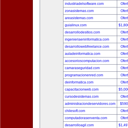
industriadelsoftware.com
Ofer
zonasistemas.com
Ofer
areasistemas.com
Ofer
guialinux.com
$1,80
desarrollodesitios.com
Ofer
ingenieriaeninformatica.com
Ofer
desarrollowebfreelance.com
Ofer
auladeinformatica.com
Ofer
accesorioscomputacion.com
Ofer
camaraseguridad.com
Ofer
programacionenred.com
Ofer
deinformatica.com
Ofer
capacitacionweb.com
$5,00
cursodesistemas.com
Ofer
administraciondeservidores.com
$590
chilesoft.com
Ofer
computadorasenventa.com
Ofer
desarrolloagil.com
$1,49