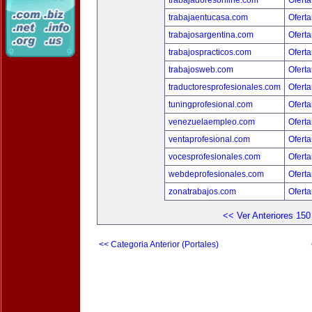
trabajadoresonline.com
Oferta
trabajaentucasa.com
Oferta
trabajosargentina.com
Oferta
trabajospracticos.com
Oferta
trabajosweb.com
Oferta
traductoresprofesionales.com
Oferta
tuningprofesional.com
Oferta
venezuelaempleo.com
Oferta
ventaprofesional.com
Oferta
vocesprofesionales.com
Oferta
webdeprofesionales.com
Oferta
zonatrabajos.com
Oferta
<< Ver Anteriores 150
<< Categoria Anterior (Portales)