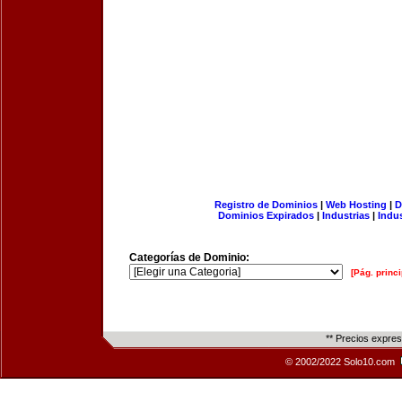
Registro de Dominios
|
Web Hosting
|
D
Dominios Expirados
|
Industrias
|
Indu
Categorías de Dominio:
[Pág. princi
** Precios expre
© 2002/2022 Solo10.com