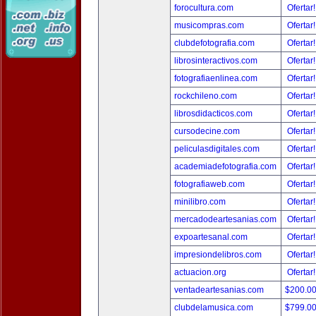
forocultura.com
Ofertar
musicompras.com
Ofertar
clubdefotografia.com
Ofertar
librosinteractivos.com
Ofertar
fotografiaenlinea.com
Ofertar
rockchileno.com
Ofertar
librosdidacticos.com
Ofertar
cursodecine.com
Ofertar
peliculasdigitales.com
Ofertar
academiadefotografia.com
Ofertar
fotografiaweb.com
Ofertar
minilibro.com
Ofertar
mercadodeartesanias.com
Ofertar
expoartesanal.com
Ofertar
impresiondelibros.com
Ofertar
actuacion.org
Ofertar
ventadeartesanias.com
$200.0
clubdelamusica.com
$799.0