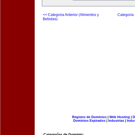
<< Categoria Anterior (Alimentos y
Categoria 
Bebidas)
Registro de Dominios
|
Web Hosting
|
D
Dominios Expirados
|
Industrias
|
Indu
Categorías de Dominio: